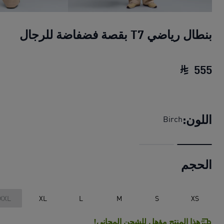
بنطال رياضي T7 بقصة فضفاضة للرجال
555
بنطال رياضي T7 بقصة فضفاضة للرجال
السعر الح
اللون:
Birch
الحجم
XXL
XL
L
M
S
XS
هذا المنتج مؤهل للشحن المجاني!