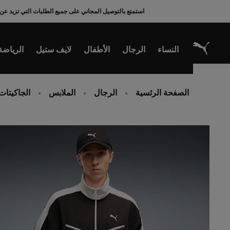
Ski
استمتع بالتوصيل المجاني على جميع الطلبات التي تزيد عن 200 ريال سعودي
t
Conten
النساء
الرجال
الأطفال
لايف ستيل
الرياضة
الصفحة الرئسية
الرجال
الملابس
الجاكيتات