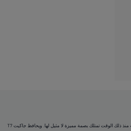
دخلت البدلة الرياضية T7 بخطوطها المميزة التي يبلغ طولها 7 سم إلى عالم الملابس الرياضية لأول مرة في العام 1968، وما زالت منذ ذلك الوقت تمتلك بصمة مميزة لا مثيل لها. ويحافظ جاكيت T7