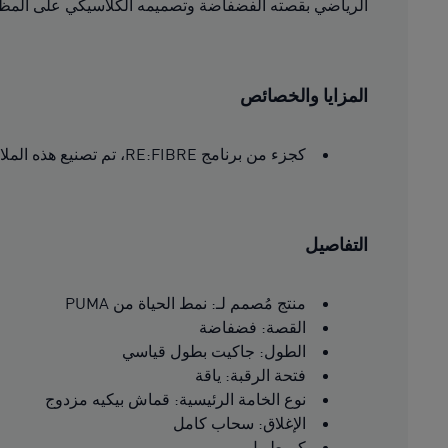
الرياضي بقصته الفضفاضة وتصميمه الكلاسيكي على المظهر 
المزايا والخصائص
كجزء من برنامج RE:FIBRE، تم تصنيع هذه الملابس بنسبة 95% على الأقل من مواد معاد تدويرها من بقايا النسيج وغيرها من المواد المستخدمة
التفاصيل
منتج مُصمم لـ: نمط الحياة من PUMA
القصة: فضفاضة
الطول: جاكيت بطول قياسي
فتحة الرقبة: ياقة
نوع الخامة الرئيسية: قماش بيكيه مزدوج
الإغلاق: سحاب كامل
كم طويل