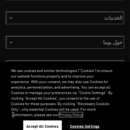
الخدمات
حول بوما
ابقَ على اطلاع
We use cookies and similar technologies (“Cookies”) to ensure
our website functions properly and to improve your
experience. With your consent, we may also use Cookies for
analytics, personalization, and advertising. You can accept all
Cookies or manage your preferences via “Cookie Settings”. By
العربية
clicking “Accept All Cookies”, you consent to the use of
Cookies for these purposes. By clicking “Necessary Cookies
Only”, only essential Cookies will be used. For more
information, please see our
Privacy Policy.
الشروط والأحكام
ملفات تعريف الارتباط
سياسة الخصوصية
Imprint
Accept All Cookies
Cookies Settings
©
جميع الحقوق محفوظة © PUMA, 2026