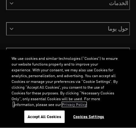
الخدمات
حول بوما
ابقَ على اطلاع
We use cookies and similar technologies (“Cookies”) to ensure
our website functions properly and to improve your
experience. With your consent, we may also use Cookies for
analytics, personalization, and advertising. You can accept all
Cookies or manage your preferences via “Cookie Settings”. By
العربية
clicking “Accept All Cookies”, you consent to the use of
Cookies for these purposes. By clicking “Necessary Cookies
Only”, only essential Cookies will be used. For more
information, please see our
Privacy Policy.
الشروط والأحكام
ملفات تعريف الارتباط
سياسة الخصوصية
Imprint
G
.
G
.
Accept All Cookies
Cookies Settings
©
جميع الحقوق محفوظة © PUMA, 2026
L
O
A
D
I
N
.
.