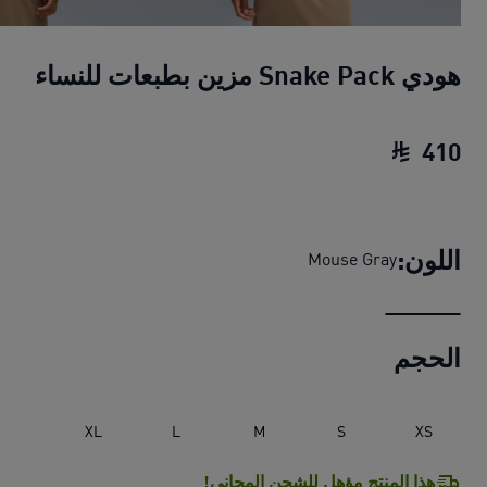
هودي Snake Pack مزين بطبعات للنساء
410
هودي Snake Pack مزين بطبعات للنساء
السعر ا
اللون:
Mouse Gray
الحجم
XL
L
M
S
XS
هذا المنتج مؤهل للشحن المجاني!