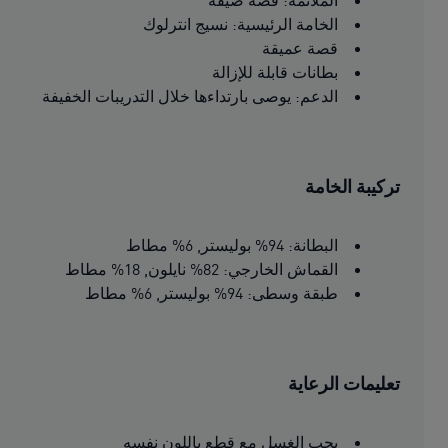
الملائمة: قصة ضيقة
الخامة الرئيسية: نسيج انترلوك
قصة عميقة
بطانات قابلة للإزالة
الدعم: يوصى بارتداءها خلال التدريبات الخفيفة
تركيبة الخامة
البطانة: 94% بوليستر, 6% مطاط
القماش الخارجي: 82% نايلون, 18% مطاط
طبقة وسطى: 94% بوليستر, 6% مطاط
تعليمات الرعاية
يجب الغسل مع قطع باللون نفسه