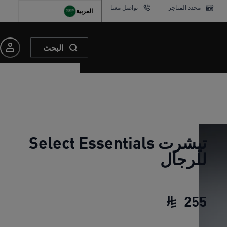
محدد المتاجر
تواصل معنا
العربية
البحث
تيشرت Select Essentials
للرجال
255