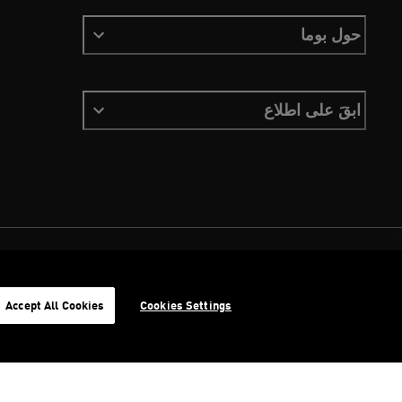
حول بوما
ابقَ على اطلاع
الشروط والأحكام
ملفات تعريف الارتباط
سياسة الخصوصية
Imprint
Accept All Cookies
Cookies Settings
©
جميع الحقوق محفوظة © PUMA, 2026