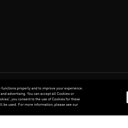
العربية
e functions properly and to improve your experience.
 and advertising. You can accept all Cookies or
kies”, you consent to the use of Cookies for these
ll be used. For more information, please see our