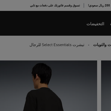
!
تسوق وقسم فاتورتك على دفعات مع تابي
التخفيضات
 والتوبات
تيشرت Select Essentials للرجال