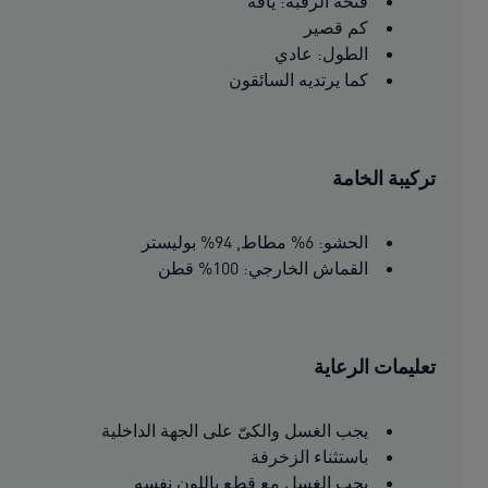
فتحة الرقبة: ياقة
كم قصير
الطول: عادي
كما يرتديه السائقون
تركيبة الخامة
الحشو: 6% مطاط, 94% بوليستر
القماش الخارجي: 100% قطن
تعليمات الرعاية
يجب الغسل والكىّ على الجهة الداخلية
باستثناء الزخرفة
يجب الغسل مع قطع باللون نفسه