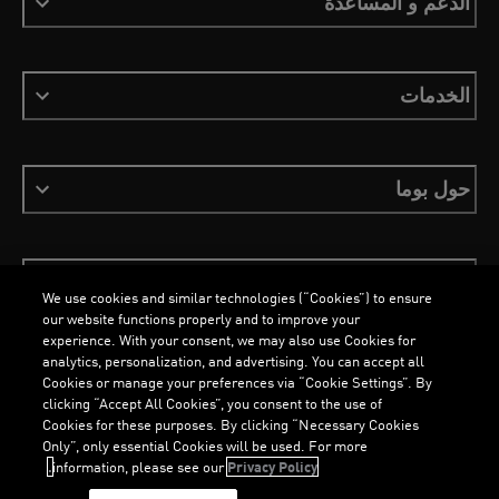
الدعم و المساعدة
الخدمات
حول بوما
ابقَ على اطلاع
We use cookies and similar technologies (“Cookies”) to ensure
our website functions properly and to improve your
experience. With your consent, we may also use Cookies for
analytics, personalization, and advertising. You can accept all
Cookies or manage your preferences via “Cookie Settings”. By
العربية
clicking “Accept All Cookies”, you consent to the use of
Cookies for these purposes. By clicking “Necessary Cookies
Only”, only essential Cookies will be used. For more
information, please see our
Privacy Policy.
الشروط والأحكام
ملفات تعريف الارتباط
سياسة الخصوصية
Imprint