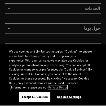
الخدمات
حول بوما
ابقَ على اطلاع
We use cookies and similar technologies (“Cookies”) to ensure
our website functions properly and to improve your
experience. With your consent, we may also use Cookies for
analytics, personalization, and advertising. You can accept all
Cookies or manage your preferences via “Cookie Settings”. By
العربية
clicking “Accept All Cookies”, you consent to the use of
Cookies for these purposes. By clicking “Necessary Cookies
O
A
D
I
N
G
.
.
O
A
D
I
N
G
.
.
Only”, only essential Cookies will be used. For more
L
.
L
.
information, please see our
Privacy Policy.
الشروط والأحكام
ملفات تعريف الارتباط
سياسة الخصوصية
Imprint
Accept All Cookies
Cookies Settings
©
جميع الحقوق محفوظة © PUMA, 2026