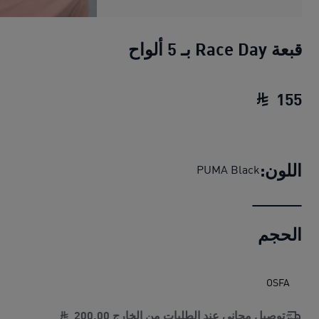
قبعة Race Day بـ 5 ألواح
155
قبعة Race Day بـ 5 ألواح
السعر الحالي ‏155 SAR‏
اللون:
PUMA Black
الحجم
OSFA
توصيل مجاني عند الطلبات من الخارج
00
.
200