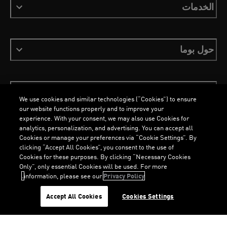
الخدمات
حول بوما
ابقَ على اطلاع
We use cookies and similar technologies (“Cookies”) to ensure
our website functions properly and to improve your
experience. With your consent, we may also use Cookies for
analytics, personalization, and advertising. You can accept all
Cookies or manage your preferences via “Cookie Settings”. By
العربية
clicking “Accept All Cookies”, you consent to the use of
Cookies for these purposes. By clicking “Necessary Cookies
Only”, only essential Cookies will be used. For more
information, please see our
Privacy Policy.
الشروط والأحكام
ملفات تعريف الارتباط
سياسة الخصوصية
Imprint
G
.
G
.
Accept All Cookies
Cookies Settings
©
جميع الحقوق محفوظة © PUMA, 2026
L
O
A
D
I
N
.
.