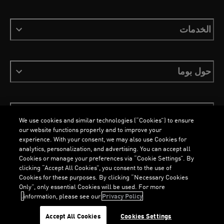
الخدمات
حول بوما
ابقَ على اطلاع
We use cookies and similar technologies (“Cookies”) to ensure
our website functions properly and to improve your
experience. With your consent, we may also use Cookies for
analytics, personalization, and advertising. You can accept all
Cookies or manage your preferences via “Cookie Settings”. By
العربية
clicking “Accept All Cookies”, you consent to the use of
Cookies for these purposes. By clicking “Necessary Cookies
Only”, only essential Cookies will be used. For more
information, please see our
Privacy Policy.
الشروط والأحكام
ملفات تعريف الارتباط
سياسة الخصوصية
Imprint
G
.
G
...
Accept All Cookies
Cookies Settings
©
جميع الحقوق محفوظة © PUMA, 2026
L
O
A
DI
N