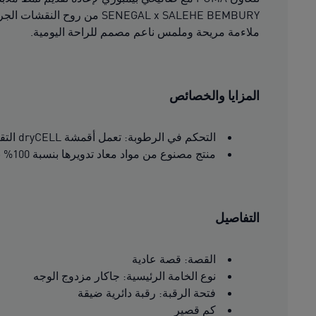
SENEGAL x SALEHE BEMBURY 
ملاءمة مريحة وملمس ناعم مصمم للراحة اليومية.
المزايا والخصائص
التحكم في الرطوبة: تعمل أقمشة dryCELL التقنية على امتصاص الرطوبة بعيدًا عن البشرة للمساعدة في الحفاظ على الجفاف والراحة
منتج مصنوع من مواد معاد تدويرها بنسبة 100% باستثناء الحواف والزخارف
التفاصيل
القصة: قصة عادية
نوع الخامة الرئيسية: جاكار مزدوج الوجه
فتحة الرقبة: رقبة دائرية ضيقة
كم قصير