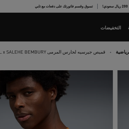
!
تسوق وقسم فاتورتك على دفعات مع تابي
التخفيضات
لرياضية
قميص جيرسيه لحارس المرمى PUMA x SENEGAL x SALEHE BEMBURY للرجال