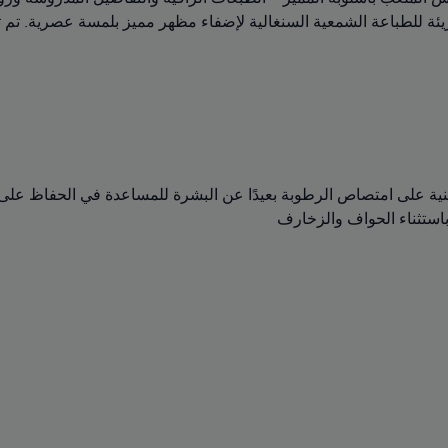
من روح النقشات الجريئة للطباعة الشمعية السنغالية لإضفاء مظهر مميز بلمسة عصر