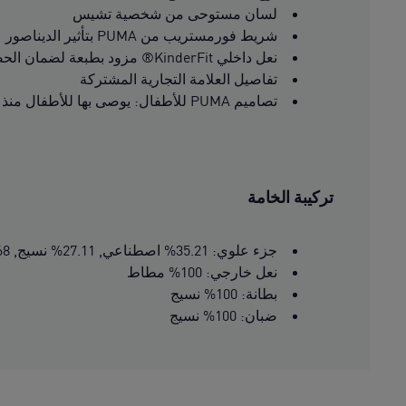
لسان مستوحى من شخصية تشيس
شريط فورمستريب من PUMA بتأثير الديناصور
نعل داخلي KinderFit® مزود بطبعة لضمان الحصول على المقاس المناسب
تفاصيل العلامة التجارية المشتركة
تصاميم PUMA للأطفال: يوصى بها للأطفال منذ الولادة حتى عمر 4 سنوات
تركيبة الخامة
جزء علوي: 35.21% اصطناعي, 27.11% نسيج, 37.68% جلد بقر
نعل خارجي: 100% مطاط
بطانة: 100% نسيج
ضبان: 100% نسيج