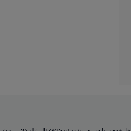
وصلت مجموعة  PATROL