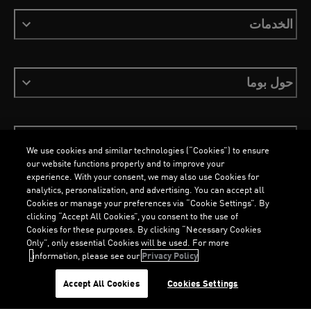
الخدمات
حول بوما
ابقَ على اطلاع
We use cookies and similar technologies (“Cookies”) to ensure
our website functions properly and to improve your
experience. With your consent, we may also use Cookies for
analytics, personalization, and advertising. You can accept all
Cookies or manage your preferences via “Cookie Settings”. By
العربية
clicking “Accept All Cookies”, you consent to the use of
Cookies for these purposes. By clicking “Necessary Cookies
Only”, only essential Cookies will be used. For more
information, please see our
Privacy Policy.
الشروط والأحكام
ملفات تعريف الارتباط
سياسة الخصوصية
Imprint
G
.
G
.
Accept All Cookies
Cookies Settings
©
جميع الحقوق محفوظة © PUMA, 2026