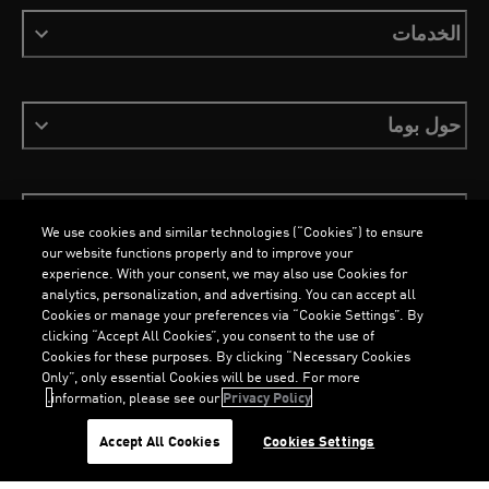
الخدمات
حول بوما
ابقَ على اطلاع
We use cookies and similar technologies (“Cookies”) to ensure
our website functions properly and to improve your
experience. With your consent, we may also use Cookies for
analytics, personalization, and advertising. You can accept all
Cookies or manage your preferences via “Cookie Settings”. By
العربية
clicking “Accept All Cookies”, you consent to the use of
Cookies for these purposes. By clicking “Necessary Cookies
Only”, only essential Cookies will be used. For more
information, please see our
Privacy Policy.
الشروط والأحكام
ملفات تعريف الارتباط
سياسة الخصوصية
Imprint
G
.
G
.
Accept All Cookies
Cookies Settings
©
جميع الحقوق محفوظة © PUMA, 2026