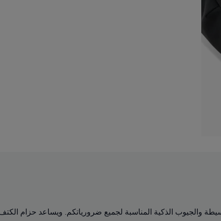
بسعة 15 لتر بين الخطوط البسيطة والجيوب الذكية المناسبة لجميع ضرورياتكم. ويساعد