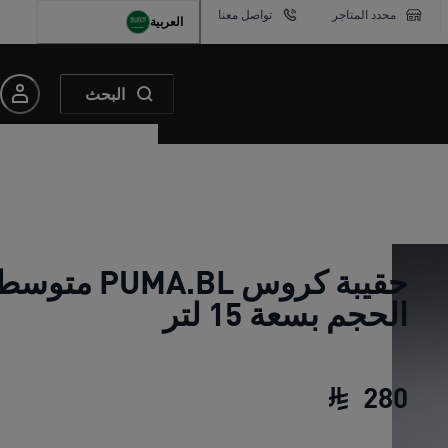
محدد المتاجر
تواصل معنا
العربية
البحث
حقيبة كروس PUMA.BL مت
الحجم بسعة 15 لتر
280