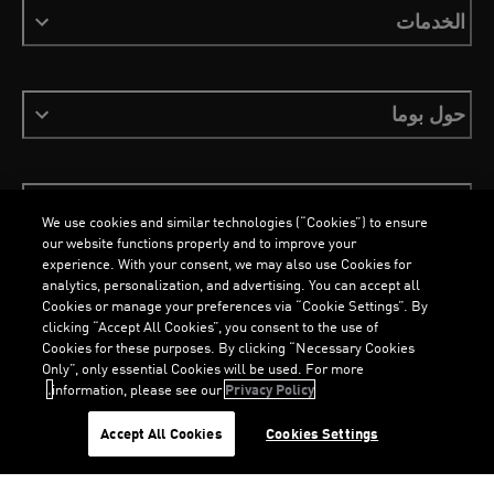
الخدمات
حول بوما
ابقَ على اطلاع
We use cookies and similar technologies (“Cookies”) to ensure
our website functions properly and to improve your
experience. With your consent, we may also use Cookies for
analytics, personalization, and advertising. You can accept all
Cookies or manage your preferences via “Cookie Settings”. By
العربية
clicking “Accept All Cookies”, you consent to the use of
Cookies for these purposes. By clicking “Necessary Cookies
Only”, only essential Cookies will be used. For more
information, please see our
Privacy Policy.
الشروط والأحكام
ملفات تعريف الارتباط
سياسة الخصوصية
Imprint
G
.
G
.
Accept All Cookies
Cookies Settings
©
جميع الحقوق محفوظة © PUMA, 2026