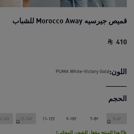
قميص جيرسيه Morocco Away للشباب
410
قميص جيرسيه Morocco Away للشباب
السعر الحا
اللون:
PUMA White-Victory Gold
الحجم
5-16Y
13-14Y
11-12Y
9-10Y
7-8Y
5-6Y
هذا المنتج مؤهل للشحن المجاني!