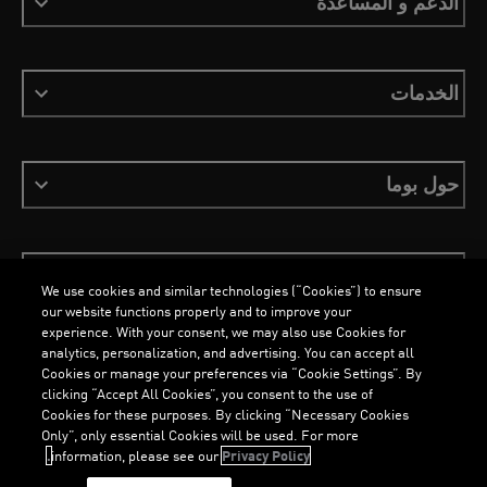
الدعم و المساعدة
الخدمات
حول بوما
ابقَ على اطلاع
We use cookies and similar technologies (“Cookies”) to ensure
our website functions properly and to improve your
experience. With your consent, we may also use Cookies for
analytics, personalization, and advertising. You can accept all
Cookies or manage your preferences via “Cookie Settings”. By
العربية
clicking “Accept All Cookies”, you consent to the use of
Cookies for these purposes. By clicking “Necessary Cookies
Only”, only essential Cookies will be used. For more
information, please see our
Privacy Policy.
الشروط والأحكام
ملفات تعريف الارتباط
سياسة الخصوصية
Imprint