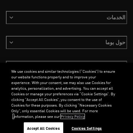
الخدمات
حول بوما
ابقَ على اطلاع
We use cookies and similar technologies (“Cookies”) to ensure
our website functions properly and to improve your
experience. With your consent, we may also use Cookies for
analytics, personalization, and advertising. You can accept all
Cookies or manage your preferences via “Cookie Settings”. By
العربية
clicking “Accept All Cookies”, you consent to the use of
Cookies for these purposes. By clicking “Necessary Cookies
Only”, only essential Cookies will be used. For more
information, please see our
Privacy Policy.
الشروط والأحكام
ملفات تعريف الارتباط
سياسة الخصوصية
Imprint
G
...
Accept All Cookies
Cookies Settings
©
جميع الحقوق محفوظة © PUMA, 2026
L
O
A
DI
N