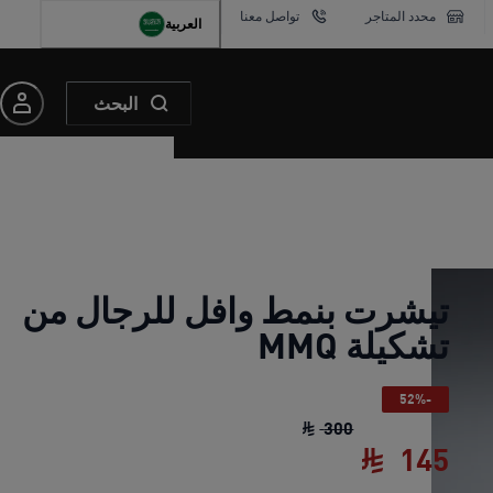
محدد المتاجر
تواصل معنا
العربية
البحث
تيشرت بنمط وافل للرجال من
تشكيلة MMQ
-52%
تيشرت بنمط وافل للرجال من تشكيلة MMQ
300
145