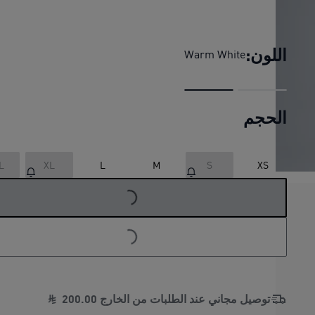
تيشرت بنمط وافل للرجال من تشكيلة
اللون:
Warm White
الحجم
L
XL
L
M
S
XS
LOADING...
LOADING...
توصيل مجاني عند الطلبات من الخارج
00
.
200