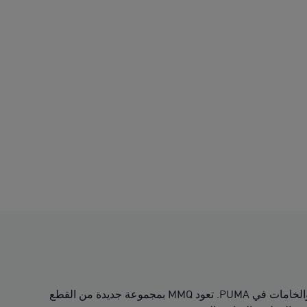
ترمز MMQ إلى "Macht's mit Qualität." ترجمت من اللغة الألمانية، وتعني "Made with Quality" "وتجسد أعلى معايير التصميم والخامات في PUMA. تعود MMQ بمجموعة جديدة من القطع