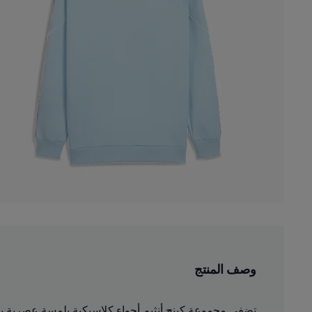
وصف المنتج
تضفي مجموعة كينج أنثيم أجواء كلاسيكية بلمسة عصرية يرت