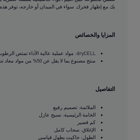
بك مع إظهار فخرك. سواء في الميدان أو خارجه، توفر هذه ال
المزايا والخصائص
dryCELL: مواد عملية عالية الأداء تمتص الرطوبة من البشرة للحفاظ على جفافك وراحتك أثناء ممارسة التمارين الرياضية
منتج مصنوع بما لا يقل عن 50% من مواد معاد تدويرها
التفاصيل
الملائمة: تصميم رفيع
الخامة الرئيسية: نسيج عازل
كم قصير
الإغلاق: سحاب كامل
الطول: جاكيت بطول قياسي