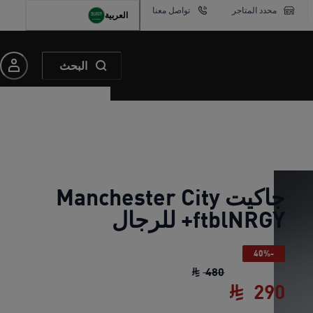
محدد المتاجر
تواصل معنا
العربية
البحث
جاكيت Manchester City
ftblNRGY+ للرجال
-40%
جاكيت Manchester City ftblNRGY+ للرجال
480
290