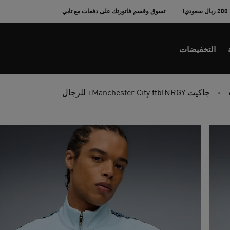
!
تسوق وقسم فاتورتك على دفعات مع تابي
التخفيضات
جاكيت Manchester City ftblNRGY+ للرجال