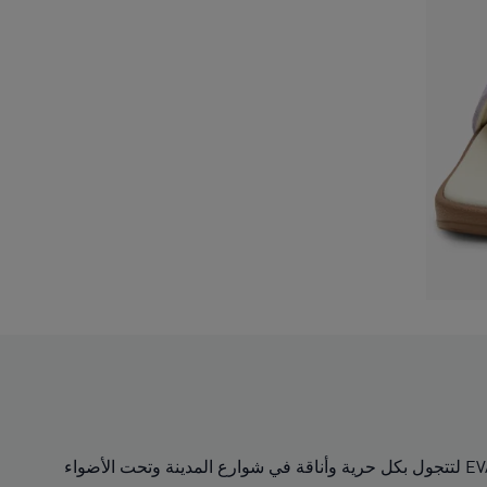
تمتع بالأناقة المثالية والراحة التي لا مثيل لها مع Leadcat 2.0 Palermo Foil. أشرطة منقوشة بلون ذهبي ونعل خارجي من مادة EVA لتتجول بكل حرية وأناقة في شوارع المدينة وتحت الأضواء