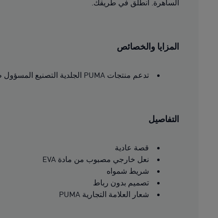
الساهرة. انطلق في طريقك.
المزايا والخصائص
تدعم منتجات PUMA الجلدية التصنيع المسؤول طبقًا لتوصيات مجموعة العمل الجلدية. www.leatherworkinggroup.com
التفاصيل
قصة عادية
نعل خارجي مصبوب من مادة EVA
شريط شمواه
تصميم بدون رباط
شعار العلامة التجارية PUMA