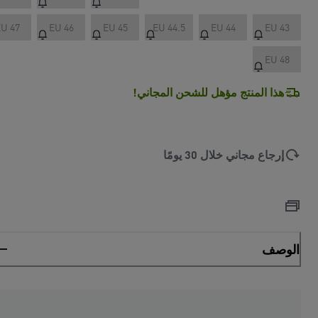
U 47
EU 46
EU 45
EU 44.5
EU 44
EU 43
EU 48
هذا المنتج مؤهل للشحن المجاني!
إرجاع مجاني خلال 30 يومًا
الوصف