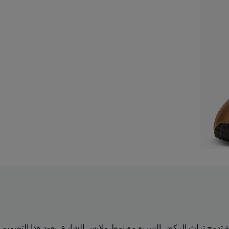
من حذاء الركض الشهير من القرن الحادي والعشرين PUMA Harambee، وهو أيقونة خالدة تدمج تراث الركض السريع مع نمط ملابس الشارع. يعود هذا التصميم