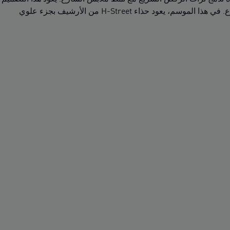
إلى العصر الذهبي في العقد الأول من القرن الحادي والعشرين حيث اندمجت ملابس مسارات الركض والملاعب مع ملابس الشارع. في هذا الموسم، يعود حذاء H-Street من الأرشيف بجزء علوي