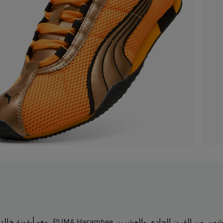
يتميز حذاء H-Street بتصميم مستوحى 