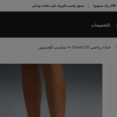
!
تسوق وقسم فاتورتك على دفعات مع تابي
التخفيضات
حذاء رياضي H-Street OG مناسب للجنسين