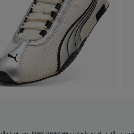
يتميز حذاء H-Street بتصميم مستوحى 