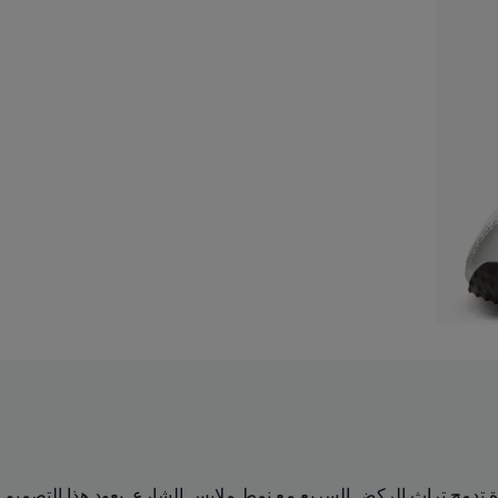
من حذاء الركض الشهير من القرن الحادي والعشرين PUMA Harambee، وهو أيقونة خالدة تدمج تراث الركض السريع مع نمط ملابس الشارع. يعود هذا التصميم