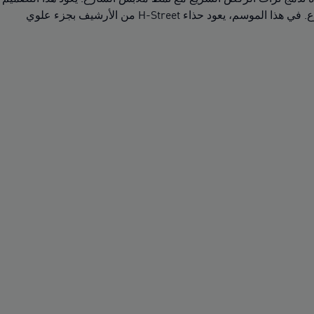
إلى العصر الذهبي في العقد الأول من القرن الحادي والعشرين حيث اندمجت ملابس مسارات الركض والملاعب مع ملابس الشارع. في هذا الموسم، يعود حذاء H-Street من الأرشيف بجزء علوي