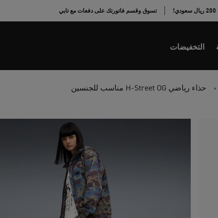
!
تسوق وقسم فاتورتك على دفعات مع تابي
التخفيضات
حذاء رياضي H-Street OG مناسب للجنسين