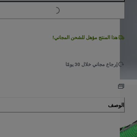
G
.
G
.
L
O
A
D
I
N
.
.
هذا المنتج مؤهل للشحن المجاني!
L
O
A
D
I
N
.
.
إرجاع مجاني خلال 30 يومًا
الوصف