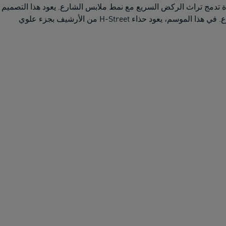
من حذاء الركض الشهير من القرن الحادي والعشرين PUMA Harambee، وهو أيقونة خالدة تدمج تراث الركض السريع مع نمط ملابس الشارع. يعود هذا التصميم
إلى العصر الذهبي في العقد الأول من القرن الحادي والعشرين حيث اندمجت ملابس مسارات الركض والملاعب مع ملابس الشارع. في هذا الموسم، يعود حذاء H-Street من الأرشيف بجزء علوي