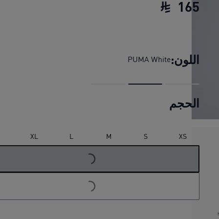
165
تيشرت FUTURE.PUMA.ARCHIVE بقصة رفيعة وحواف متباينة مزين برسومات جرافيك للنساء
اللون:
PUMA White
الحجم
XL
L
M
S
XS
LOADING...
LOADING...