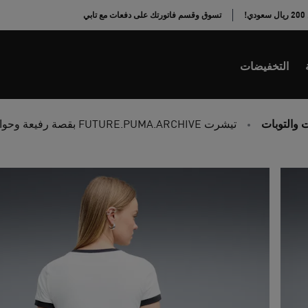
!
تسوق وقسم فاتورتك على دفعات مع تابي
التخفيضات
 والتوبات
تيشرت FUTURE.PUMA.ARCHIVE بقصة رفيعة وحواف متباينة مزين برسومات جرافيك للنساء