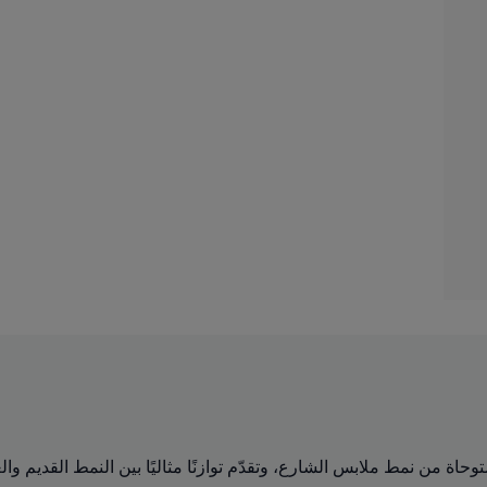
وعة أسلوب حياة مستوحاة من نمط ملابس الشارع، وتقدّم توازنًا مثاليًا بين النم