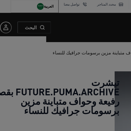
محدد المتاجر
تواصل معنا
العربية
البحث
تيشرت
TURE.PUMA.ARCHIVE
رفيعة وحواف متباينة مزين
برسومات جرافيك للنساء