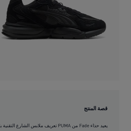
قصة المنتج
يعيد حذاء Fade من PUMA تعريف ملابس الشارع التقنية بتصميم جريء ومنحوت. ويحمل حذاء Fade الرياضي هذا بنفس الأسلوب مع تصميم خفيف الوزن وخطوط بسيطة، مصممة للحركة اليومية.