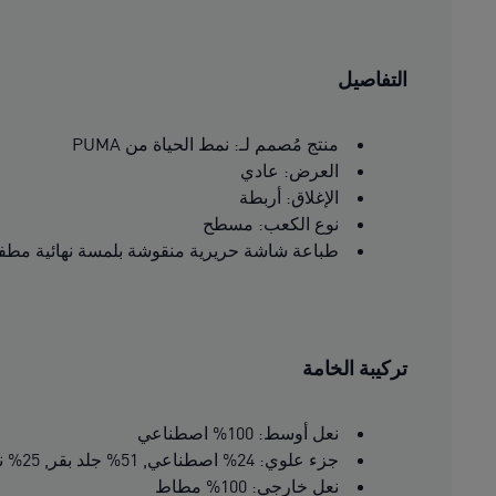
التفاصيل
منتج مُصمم لـ: نمط الحياة من PUMA
العرض: عادي
الإغلاق: أربطة
نوع الكعب: مسطح
طباعة شاشة حريرية منقوشة بلمسة نهائية مطفأ
تركيبة الخامة
نعل أوسط: 100% اصطناعي
جزء علوي: 24% اصطناعي, 51% جلد بقر, 25% نسيج
نعل خارجي: 100% مطاط