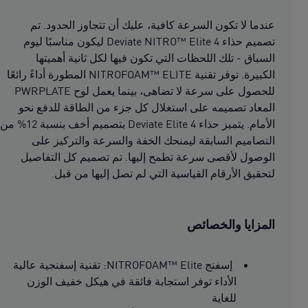
عندما لا تكون السرعة كافية، عليك أن تتجاوز الحدود. تم
تصميم حذاء Deviate NITRO™ Elite 4 ليكون مناسبًا ليوم
السباق - تلك اللحظات التي تكون فيها لكل ثانية أهميتها
الكبيرة. توفر تقنية NITROFOAM™ ELITE المطورة أداءً رائعًا
للحصول على سرعة لا تضاهى، بينما يعمل لوح PWRPLATE
المعاد تصميمه على استغلال كل جزء من الطاقة للدفع نحو
الأمام. يتميز حذاء Deviate Elite 4 بتصميم أخف بنسبة 12% من
التصاميم السابقة ليمنحك الخفة والسرعة والتركيز على
الوصول لأقصى سرعة تطمح إليها. تم تصميم كل التفاصيل
لتحقيق الأرقام القياسية التي لم تصل إليها من قبل.
المزايا والخصائص
إسفنج NITROFOAM™ Elite: تقنية إسفنجية عالية
الأداء توفر استجابة فائقة في هيكل خفيف الوزن
للغاية