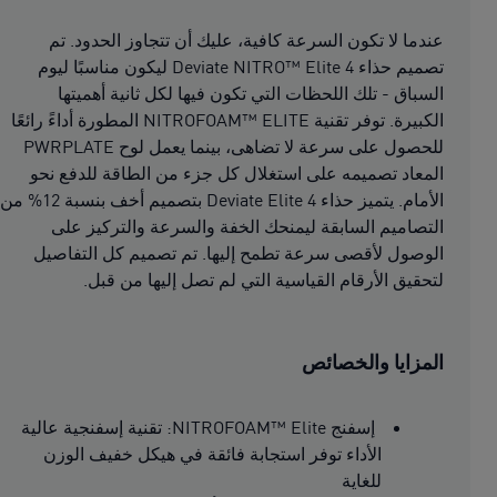
عندما لا تكون السرعة كافية، عليك أن تتجاوز الحدود. تم
تصميم حذاء Deviate NITRO™ Elite 4 ليكون مناسبًا ليوم
السباق - تلك اللحظات التي تكون فيها لكل ثانية أهميتها
الكبيرة. توفر تقنية NITROFOAM™ ELITE المطورة أداءً رائعًا
للحصول على سرعة لا تضاهى، بينما يعمل لوح PWRPLATE
المعاد تصميمه على استغلال كل جزء من الطاقة للدفع نحو
الأمام. يتميز حذاء Deviate Elite 4 بتصميم أخف بنسبة 12% من
التصاميم السابقة ليمنحك الخفة والسرعة والتركيز على
الوصول لأقصى سرعة تطمح إليها. تم تصميم كل التفاصيل
لتحقيق الأرقام القياسية التي لم تصل إليها من قبل.
المزايا والخصائص
إسفنج NITROFOAM™ Elite: تقنية إسفنجية عالية
الأداء توفر استجابة فائقة في هيكل خفيف الوزن
للغاية