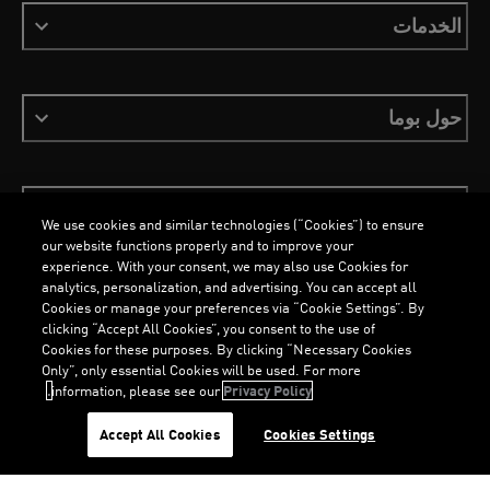
الخدمات
حول بوما
ابقَ على اطلاع
We use cookies and similar technologies (“Cookies”) to ensure
our website functions properly and to improve your
experience. With your consent, we may also use Cookies for
analytics, personalization, and advertising. You can accept all
Cookies or manage your preferences via “Cookie Settings”. By
العربية
clicking “Accept All Cookies”, you consent to the use of
Cookies for these purposes. By clicking “Necessary Cookies
Only”, only essential Cookies will be used. For more
information, please see our
Privacy Policy.
الشروط والأحكام
ملفات تعريف الارتباط
سياسة الخصوصية
Imprint
G
.
G
.
Accept All Cookies
Cookies Settings
©
جميع الحقوق محفوظة © PUMA, 2026