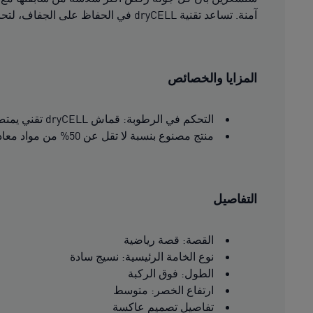
آمنة. تساعد تقنية dryCELL في الحفاظ على الجفاف، لتحافظي على تركيزك مهما علت وتيرة الركض.
المزايا والخصائص
التحكم في الرطوبة: قماش dryCELL تقني يمتص الرطوبة بعيدًا عن البشرة للحفاظ على الراحة والانتعاش
منتج مصنوع بنسبة لا تقل عن 50% من مواد معاد تدويرها.
التفاصيل
القصة: قصة رياضية
نوع الخامة الرئيسية: نسيج سادة
الطول: فوق الركبة
ارتفاع الخصر: متوسط
تفاصيل تصميم عاكسة