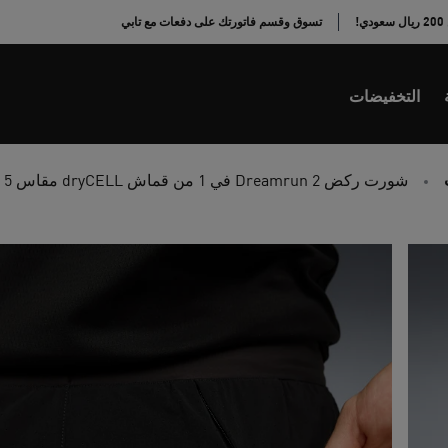
!
تسوق وقسم فاتورتك على دفعات مع تابي
التخفيضات
شورت ركض Dreamrun 2 في 1 من قماش dryCELL مقاس 5 بوصة للنساء