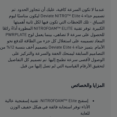
عندما لا تكون السرعة كافية، عليك أن تتجاوز الحدود. تم
تصميم حذاء Deviate NITRO™ Elite 4 ليكون مناسبًا ليوم
السباق - تلك اللحظات التي تكون فيها لكل ثانية أهميتها
الكبيرة. توفر تقنية NITROFOAM™ ELITE المطورة أداءً رائعًا
للحصول على سرعة لا تضاهى، بينما يعمل لوح PWRPLATE
المعاد تصميمه على استغلال كل جزء من الطاقة للدفع نحو
الأمام. يتميز حذاء Deviate Elite 4 بتصميم أخف بنسبة 12% من
التصاميم السابقة ليمنحك الخفة والسرعة والتركيز على
الوصول لأقصى سرعة تطمح إليها. تم تصميم كل التفاصيل
لتحقيق الأرقام القياسية التي لم تصل إليها من قبل.
المزايا والخصائص
إسفنج NITROFOAM™ Elite: تقنية إسفنجية عالية
الأداء توفر استجابة فائقة في هيكل خفيف الوزن
للغاية