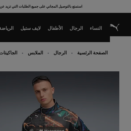
Ski
استمتع بالتوصيل المجاني على جميع الطلبات التي تزيد عن 200 ريال سعودي
t
Conten
النساء
الرجال
الأطفال
لايف ستيل
الرياضة
الصفحة الرئسية
الرجال
الملابس
الجاكيتات