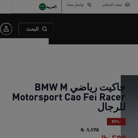
محدد المتاجر
تواصل معنا
العربية
البحث
جاكيت رياضي BMW M
Motorsport Cao Fei Racer
للرجال
-50%
جاكيت رياضي BMW M Motorsport Cao Fei Racer للرجال
1
,
170