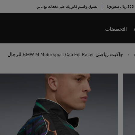
!
تسوق وقسم فاتورتك على دفعات مع تابي
التخفيضات
جاكيت رياضي BMW M Motorsport Cao Fei Racer للرجال