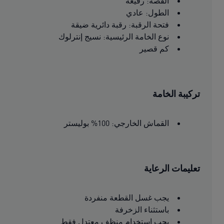
القصة: رفيعة
الطول: عادي
فتحة الرقبة: رقبة دائرية ضيقة
نوع الخامة الرئيسية: نسيج إنترلوك
كم قصير
تركيبة الخامة
القماش الخارجي: 100% بوليستر
تعليمات الرعاية
يجب غسل القطعة منفردة
باستثناء الزخرفة
يجب استخدام منظف معتدل فقط