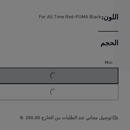
كرة صغيرة AC Milan ftblEssentials
اللون:
For All Time Red-PUMA Black
الحجم
O
A
D
I
N
G
.
.
L
.
Mini
O
A
D
I
N
G
.
.
L
.
توصيل مجاني عند الطلبات من الخارج
00
.
200