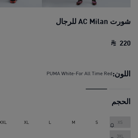
شورت AC Milan للرجال
220
شورت AC Milan للرجال
السعر الحالي ‏220 SAR‏
اللون:
PUMA White-For All Time Red
الحجم
XXL
XL
L
M
S
XS
3XL