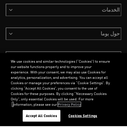
الخدمات
حول بوما
ابقَ على اطلاع
We use cookies and similar technologies (“Cookies”) to ensure
our website functions properly and to improve your
experience. With your consent, we may also use Cookies for
analytics, personalization, and advertising. You can accept all
Cookies or manage your preferences via “Cookie Settings”. By
العربية
clicking “Accept All Cookies”, you consent to the use of
Cookies for these purposes. By clicking “Necessary Cookies
Only”, only essential Cookies will be used. For more
information, please see our
Privacy Policy.
الشروط والأحكام
ملفات تعريف الارتباط
سياسة الخصوصية
Imprint
G
.
G
.
Accept All Cookies
Cookies Settings
©
جميع الحقوق محفوظة © PUMA, 2026