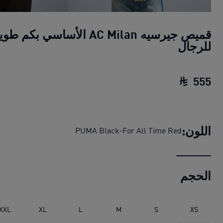
قميص جيرسيه AC Milan الأساسي بكم ط
للرجال
555
قميص جيرسيه AC Milan الأساسي بكم طويل للرجال
اللون:
PUMA Black-For All Time Red
الحجم
XXL
XL
L
M
S
XS